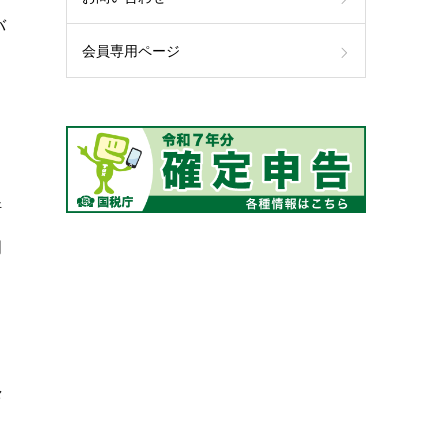
バ
会員専用ページ
ら
断
明
と
々
た